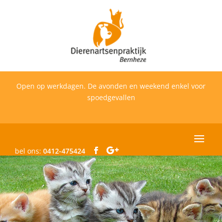
Open op werkdagen. De avonden en weekend enkel voor
spoedgevallen
bel ons:
0412-475424