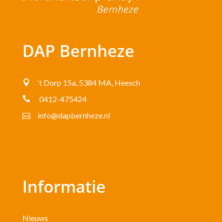
DAP Bernheze
‘t Dorp 15a, 5384 MA, Heesch

0412-475424

info@dapbernheze.nl

Informatie
Nieuws