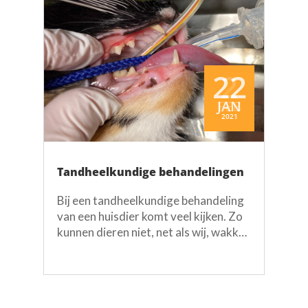
22
2
9
2
MRT
FEB
FEB
JAN
2023
2021
2023
2021
Tandheelkundige behandelingen
Bij een tandheelkundige behandeling
van een huisdier komt veel kijken. Zo
kunnen dieren niet, net als wij, wakker
blijven tijdens de behandeling.
Onderstaand nemen we u stap voor
stap mee in de behandeling:
Röntgenfoto's Samen met de