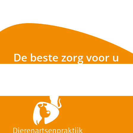
dierenarts heeft u besloten dat we...
De beste zorg voor u
en uw huisdier!