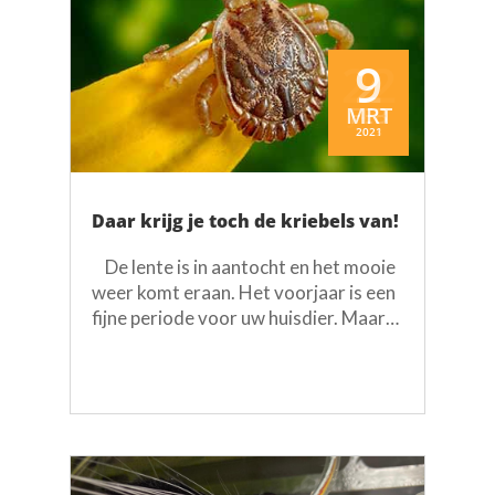
22
2
9
2
2
9
MRT
MRT
FEB
FEB
JAN
FEB
2023
2021
2023
2021
2023
2021
Daar krijg je toch de kriebels van!
De lente is in aantocht en het mooie
weer komt eraan. Het voorjaar is een
fijne periode voor uw huisdier. Maar
er zijn ook parasieten die extra actief
worden in deze periode. Preventieve
behandeling is belangrijk om klachten
te voorkomen. De hele maand maart...