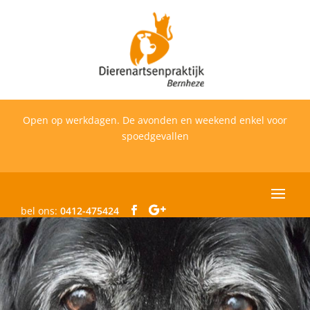
Open op werkdagen. De avonden en weekend enkel voor
spoedgevallen
bel ons:
0412-475424