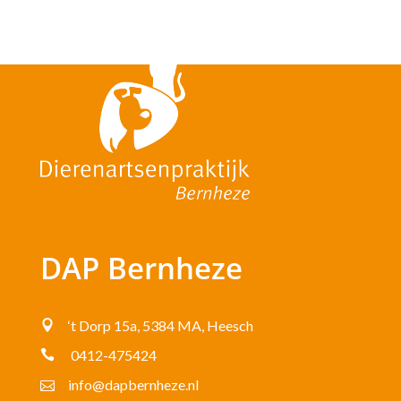
en uw huisdier!
DAP Bernheze
‘t Dorp 15a, 5384 MA, Heesch

0412-475424

info@dapbernheze.nl
