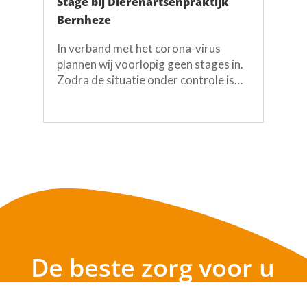
Stage bij Dierenartsenpraktijk
Bernheze
In verband met het corona-virus
plannen wij voorlopig geen stages in.
Zodra de situatie onder controle is
kun je ons mailen op
info@dapbernheze.nl.
Dierenartsenpraktijk Bernheze is een
erkend leerbedrijf voor
paraveterinairen. Op de praktijk word
je begeleid in alle...
De beste zorg voor u