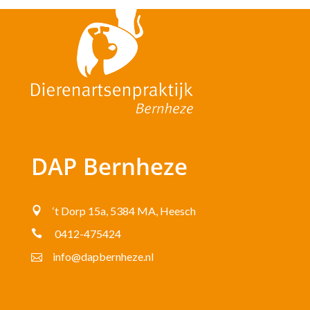
DAP Bernheze
‘t Dorp 15a, 5384 MA, Heesch

0412-475424

info@dapbernheze.nl
