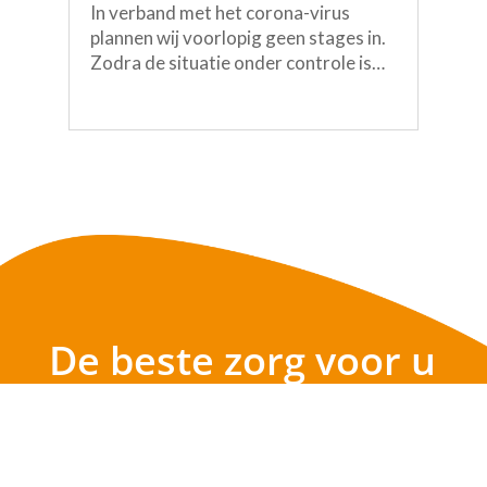
In verband met het corona-virus
plannen wij voorlopig geen stages in.
Zodra de situatie onder controle is
kun je ons mailen op
info@dapbernheze.nl.
Dierenartsenpraktijk Bernheze is een
erkend leerbedrijf voor
paraveterinairen. Op de praktijk word
je begeleid in alle...
De beste zorg voor u
en uw huisdier!