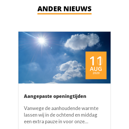
ANDER NIEUWS
11
10
11
16
11
10
11
AUG
AUG
AUG
AUG
AUG
AUG
MRT
2020
2020
2020
2020
2020
2020
2020
Aangepaste openingtijden
Vanwege de aanhoudende warmte
lassen wij in de ochtend en middag
een extra pauze in voor onze
medewerkers. Wij blijven in deze