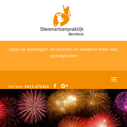
Open op werkdagen. De avonden en weekend enkel voor
spoedgevallen
bel ons:
0412-475424